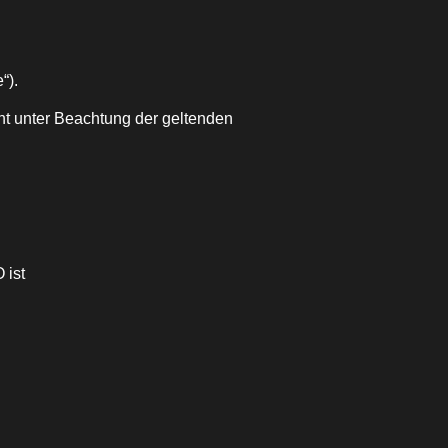
“)
.
t unter Beachtung der geltenden
VO
ist